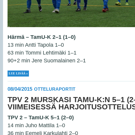
Härmä – TamU-K 2–1 (1–0)
13 min Antti Tapola 1–0
63 min Tommi Lehtimäki 1–1
90+2 min Jere Suomalainen 2–1
LUE LISÄÄ »
08/04/2015
OTTELURAPORTIT
TPV 2 MURSKASI TAMU-K:N 5–1 (
VIIMEISESSÄ HARJOITUSOTTELU
TPV 2 – TamU-K 5–1 (2–0)
14 min Juho Mattila 1–0
36 min Eemeli Karkulahti 2–0