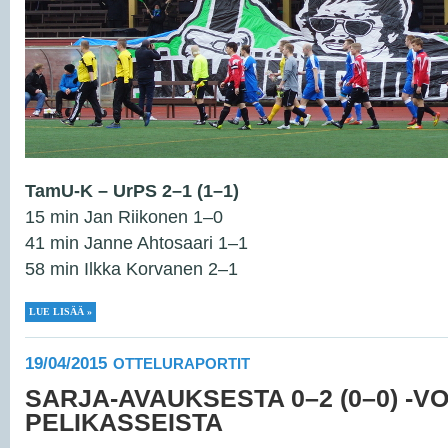
TamU-K – UrPS 2–1 (1–1)
15 min Jan Riikonen 1–0
41 min Janne Ahtosaari 1–1
58 min Ilkka Korvanen 2–1
LUE LISÄÄ »
19/04/2015
OTTELURAPORTIT
SARJA-AVAUKSESTA 0–2 (0–0) -V
PELIKASSEISTA