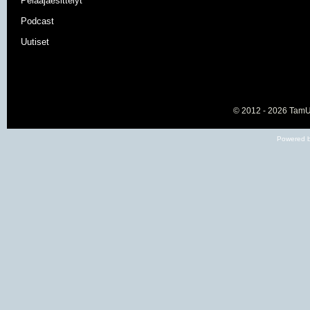
Pelaajaesittelyt
Podcast
Uutiset
© 2012 - 2026
TamU-
Powered b