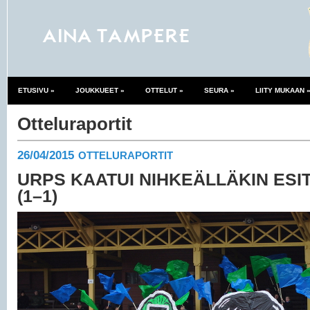
ETUSIVU
»
JOUKKUEET
»
OTTELUT
»
SEURA
»
LIITY MUKAAN
Otteluraportit
26/04/2015
OTTELURAPORTIT
URPS KAATUI NIHKEÄLLÄKIN ESI
(1–1)