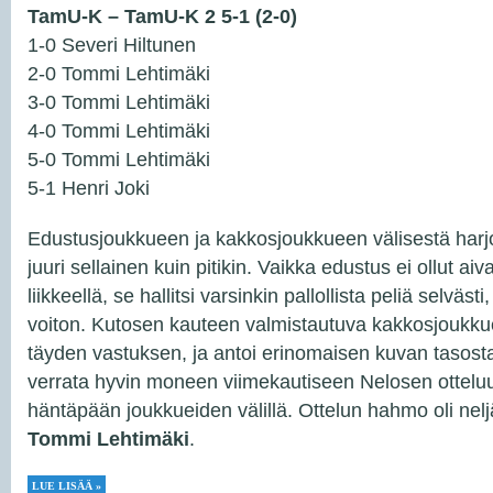
TamU-K – TamU-K 2 5-1 (2-0)
1-0 Severi Hiltunen
2-0 Tommi Lehtimäki
3-0 Tommi Lehtimäki
4-0 Tommi Lehtimäki
5-0 Tommi Lehtimäki
5-1 Henri Joki
Edustusjoukkueen ja kakkosjoukkueen välisestä harjo
juuri sellainen kuin pitikin. Vaikka edustus ei ollut a
liikkeellä, se hallitsi varsinkin pallollista peliä selvästi
voiton. Kutosen kauteen valmistautuva kakkosjoukkue 
täyden vastuksen, ja antoi erinomaisen kuvan tasosta
verrata hyvin moneen viimekautiseen Nelosen ottelu
häntäpään joukkueiden välillä. Ottelun hahmo oli neljä
Tommi Lehtimäki
.
LUE LISÄÄ »