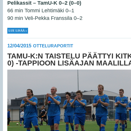
Pelikassit – TamU-K 0–2 (0–0)
66 min Tommi Lehtimäki 0–1
90 min Veli-Pekka Franssila 0–2
LUE LISÄÄ »
12/04/2015
OTTELURAPORTIT
TAMU-K:N TAISTELU PÄÄTTYI KIT
0) -TAPPIOON LISÄAJAN MAALILL