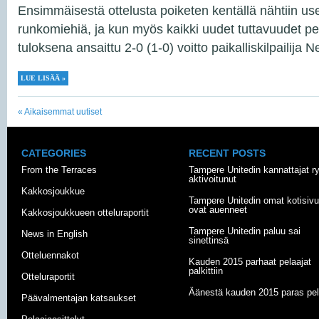
Ensimmäisestä ottelusta poiketen kentällä nähtiin us
runkomiehiä, ja kun myös kaikki uudet tuttavuudet pel
tuloksena ansaittu 2-0 (1-0) voitto paikalliskilpailija 
LUE LISÄÄ »
«
Aikaisemmat uutiset
CATEGORIES
RECENT POSTS
From the Terraces
Tampere Unitedin kannattajat r
aktivoitunut
Kakkosjoukkue
Tampere Unitedin omat kotisivu
ovat auenneet
Kakkosjoukkueen otteluraportit
Tampere Unitedin paluu sai
News in English
sinettinsä
Otteluennakot
Kauden 2015 parhaat pelaajat
palkittiin
Otteluraportit
Äänestä kauden 2015 paras pel
Päävalmentajan katsaukset