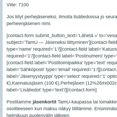
Viite: 7100
Jos liityt perhejäseneksi, ilmoita lisätiedoissa jo se
perheenjäsenen nimi.
[contact-form submit_button_text=’Lähetä »’ to=’ves
subject=’TamU — Jäseneksi liittyminen’][contact-field
type=’name’ required=’1’/][contact-field label=’Katuoso
required=’1’/][contact-field label=’Postinumero’ type=’t
[contact-field label=’Postitoimipaikka’ type=’text’ requi
label=’Sähköposti’ type=’email’ required=’1’/][contact-
label=’Jäsenyystyyppi’ type=’select’ required=’1′ opt
€),Kannatusjäsen (100 €),Perhejäsen (12%26#x002c;50
label=’Lisätiedot’ type=’text’/][/contact-form]
Postitamme
jäsenkortit
TamU-kaupassa tai lomakkee
osoitteeseen kun maksu näkyy tilillämme. Ensimmäiset
helmikuun puolenvälin jälkeen.