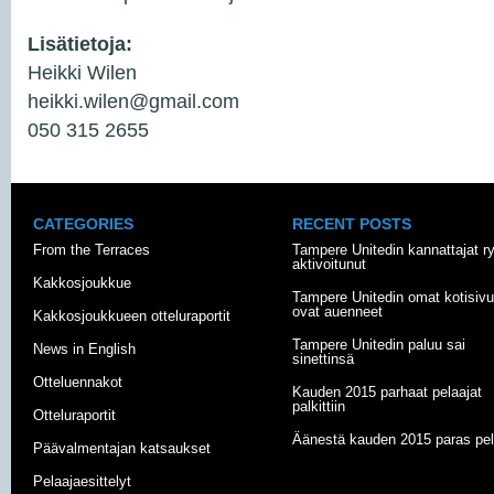
Lisätietoja:
Heikki Wilen
heikki.wilen@gmail.com
050 315 2655
CATEGORIES
RECENT POSTS
From the Terraces
Tampere Unitedin kannattajat r
aktivoitunut
Kakkosjoukkue
Tampere Unitedin omat kotisivu
ovat auenneet
Kakkosjoukkueen otteluraportit
Tampere Unitedin paluu sai
News in English
sinettinsä
Otteluennakot
Kauden 2015 parhaat pelaajat
palkittiin
Otteluraportit
Äänestä kauden 2015 paras pel
Päävalmentajan katsaukset
Pelaajaesittelyt