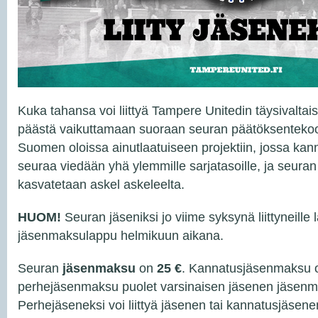
Kuka tahansa voi liittyä Tampere Unitedin täysivaltais
päästä vaikuttamaan suoraan seuran päätöksenteko
Suomen oloissa ainutlaatuiseen projektiin, jossa ka
seuraa viedään yhä ylemmille sarjatasoille, ja seuran 
kasvatetaan askel askeleelta.
HUOM!
Seuran jäseniksi jo viime syksynä liittyneille
jäsenmaksulappu helmikuun aikana.
Seuran
jäsenmaksu
on
25 €
. Kannatusjäsenmaksu
perhejäsenmaksu puolet varsinaisen jäsenen jäsenm
Perhejäseneksi voi liittyä jäsenen tai kannatusjäsene