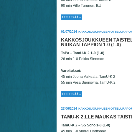
90 min Ville Turunen, IkU
LUE LISÄÄ »
01/07/2014
KAKKOSJOUKKUEEN OTTELURAPOR
KAKKOSJOUKKUEEN TAISTEL
NIUKAN TAPPION 1-0 (1-0)
TaPa – TamU-K 2 1-0 (1-0)
26 min 1-0 Pekka Stenman
Varoitukset:
45 min Joona Valkeala, TamU-K 2
55 min Vesa Suonsyrjä, TamU-K 2
LUE LISÄÄ »
27/06/2014
KAKKOSJOUKKUEEN OTTELURAPOR
TAMU-K 2:LLE MAUKAS TAIS
TamU-K 2 – SS Soho 1-0 (1-0)
45 min 1-0 Andrei Haritonov