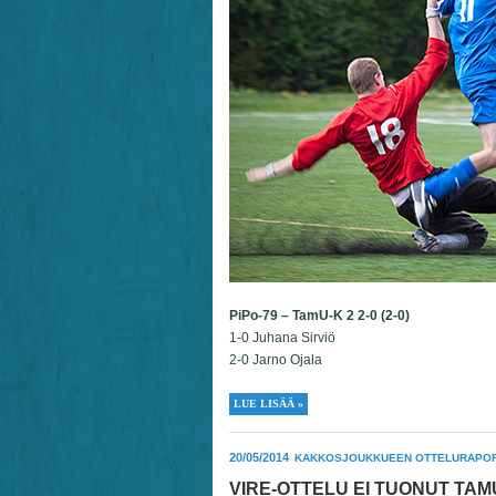
PiPo-79 – TamU-K 2 2-0 (2-0)
1-0 Juhana Sirviö
2-0 Jarno Ojala
LUE LISÄÄ »
20/05/2014
KAKKOSJOUKKUEEN OTTELURAPOR
VIRE-OTTELU EI TUONUT TAM