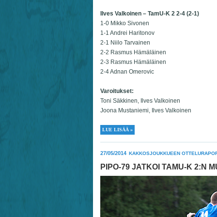
Ilves Valkoinen – TamU-K 2 2-4 (2-1)
1-0 Mikko Sivonen
1-1 Andrei Haritonov
2-1 Niilo Tarvainen
2-2 Rasmus Hämäläinen
2-3 Rasmus Hämäläinen
2-4 Adnan Omerovic
Varoitukset:
Toni Säkkinen, Ilves Valkoinen
Joona Mustaniemi, Ilves Valkoinen
LUE LISÄÄ »
27/05/2014
KAKKOSJOUKKUEEN OTTELURAPOR
PIPO-79 JATKOI TAMU-K 2:N