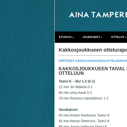
ETUSIVU
»
JOUKKUEET
»
OTTELUT
»
Kakkosjoukkueen ottelurapo
03/07/2014
KAKKOSJOUKKUEEN OTTELURAPOR
KAKKOSJOUKKUEEN TAIVAL P
OTTELUUN
TamU-K – IkU 1-2 (0-1)
22 min Jiri Mäkelä 0-1
60 min oma maali 0-2
79 min Rasmus Hämäläinen 1-2
Varoitukset:
45 min Andrei Haritonov, TamU-K
84 min Adnan Omerovic, TamU-K
86 min Joona Valkeala TamU-K