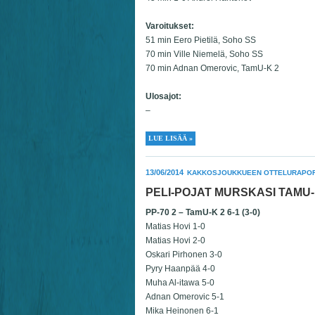
Varoitukset:
51 min Eero Pietilä, Soho SS
70 min Ville Niemelä, Soho SS
70 min Adnan Omerovic, TamU-K 2
Ulosajot:
–
LUE LISÄÄ »
13/06/2014
KAKKOSJOUKKUEEN OTTELURAPOR
PELI-POJAT MURSKASI TAM
PP-70 2 – TamU-K 2 6-1 (3-0)
Matias Hovi 1-0
Matias Hovi 2-0
Oskari Pirhonen 3-0
Pyry Haanpää 4-0
Muha Al-itawa 5-0
Adnan Omerovic 5-1
Mika Heinonen 6-1