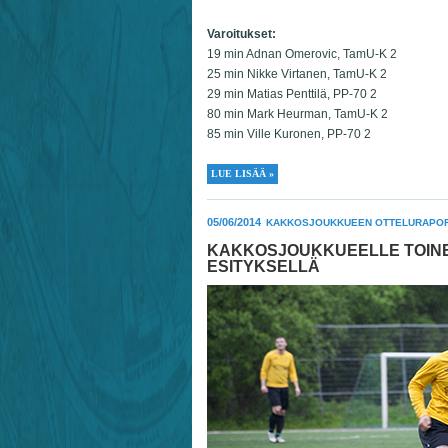
Varoitukset:
19 min Adnan Omerovic, TamU-K 2
25 min Nikke Virtanen, TamU-K 2
29 min Matias Penttilä, PP-70 2
80 min Mark Heurman, TamU-K 2
85 min Ville Kuronen, PP-70 2
LUE LISÄÄ »
05/06/2014
KAKKOSJOUKKUEEN OTTELURAPOR
KAKKOSJOUKKUEELLE TOINE
ESITYKSELLÄ