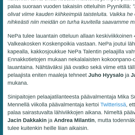
palaa suoraan vuoden takaisiin otteluihin Pyynikillä:
olivat viime kauden kiihkeimpiä taisteluita. Vaikka he 
nihkeästi niin meidän on turha kuvitella saavamme mi
NePa tulee lauantain otteluun allaan keskiviikkoinen
Valkeakosken Koskenpoikia vastaan. NePa joutui lä
kapealla, kakkosjoukkue NePa Talentin pelaajilla vahvi
Ennakkotietojen mukaan nekalalaisten kokoonpano-
lauantaina. Nähtäväksi jää ovatko sekä viime että tä
pelaajista eniten maaleja tehneet
Juho Hyysalo
ja
J
mukana.
Sinipaitojen pelaajatilanteesta päävalmentaja Mika S
Mennellä viikolla päävalmentaja kertoi
Twitterissä
, et
palaa sairastuvalta lähiviikkojen aikana. Nimeltä pää
Jacin Dakkakin
ja
Andrea Milantin
, mutta todennäk
tulee kuitenkin heille liian aikaisin.