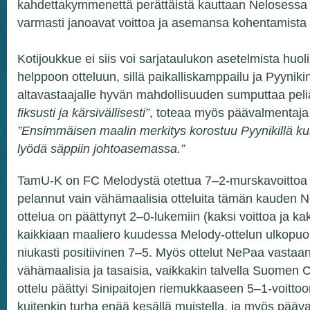
kahdettakymmenettä perättäistä kauttaan Nelosessa 
varmasti janoavat voittoa ja asemansa kohentamista 
Kotijoukkue ei siis voi sarjataulukon asetelmista huol
helppoon otteluun, sillä paikalliskamppailu ja Pyyniki
altavastaajalle hyvän mahdollisuuden sumputtaa pel
fiksusti ja kärsivällisesti”
, toteaa myös päävalmentaj
”Ensimmäisen maalin merkitys korostuu Pyynikillä k
lyödä säppiin johtoasemassa.”
TamU-K on FC Melodystä otettua 7–2-murskavoittoa 
pelannut vain vähämaalisia otteluita tämän kauden Ne
ottelua on päättynyt 2–0-lukemiin (kaksi voittoa ja kak
kaikkiaan maaliero kuudessa Melody-ottelun ulkopuol
niukasti positiivinen 7–5. Myös ottelut NePaa vastaan 
vähämaalisia ja tasaisia, vaikkakin talvella Suomen 
ottelu päättyi Sinipaitojen riemukkaaseen 5–1-voittoo
kuitenkin turha enää kesällä muistella, ja myös pää