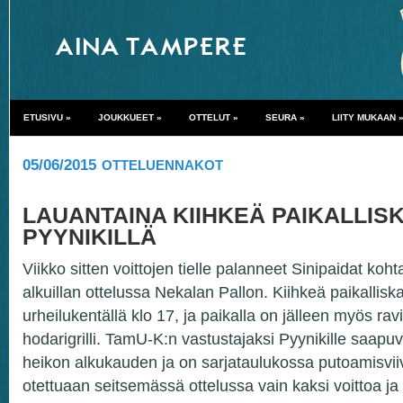
ETUSIVU
»
JOUKKUEET
»
OTTELUT
»
SEURA
»
LIITY MUKAAN
05/06/2015
OTTELUENNAKOT
LAUANTAINA KIIHKEÄ PAIKALLIS
PYYNIKILLÄ
Viikko sitten voittojen tielle palanneet Sinipaidat koh
alkuillan ottelussa Nekalan Pallon. Kiihkeä paikallis
urheilukentällä klo 17, ja paikalla on jälleen myös rav
hodarigrilli. TamU-K:n vastustajaksi Pyynikille saap
heikon alkukauden ja on sarjataulukossa putoamisvii
otettuaan seitsemässä ottelussa vain kaksi voittoa ja