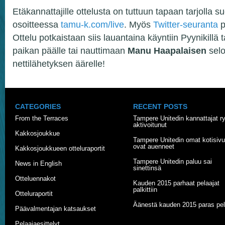
Etäkannattajille ottelusta on tuttuun tapaan tarjolla s
osoitteessa
tamu-k.com/live
. Myös
Twitter-seuranta
p
Ottelu potkaistaan siis lauantaina käyntiin Pyynikillä 
paikan päälle tai nauttimaan
Manu Haapalaisen
selo
nettilähetyksen äärelle!
CATEGORIES
RECENT POSTS
From the Terraces
Tampere Unitedin kannattajat r
aktivoitunut
Kakkosjoukkue
Tampere Unitedin omat kotisivu
ovat auenneet
Kakkosjoukkueen otteluraportit
Tampere Unitedin paluu sai
News in English
sinettinsä
Otteluennakot
Kauden 2015 parhaat pelaajat
palkittiin
Otteluraportit
Äänestä kauden 2015 paras pel
Päävalmentajan katsaukset
Pelaajaesittelyt