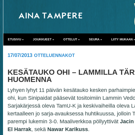
ETUSIVU
»
JOUKKUEET
»
OTTELUT
»
SEURA
»
LIITY MUKAAN
17/07/2013
OTTELUENNAKOT
KESÄTAUKO OHI – LAMMILLA TÄ
HUOMENNA
Lyhyen lyhyt 11 päivän kesätauko kesken parhaimpien
ohi, kun Sinipaidat pääsevät tositoimiin Lammin Ved
Sarjakärjessä oleva TamU-K ja keskivaiheilla oleva L
kertaalleen jo sarja-avauksessa huhtikuussa, jolloin 
parempi lukemin 3-0. Maaliverkkoa pöllyyttivät
Jacin
El Harrak
, sekä
Nawar Karikuss
.