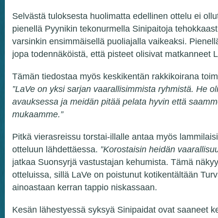
Selvästä tuloksesta huolimatta edellinen ottelu ei oll
pienellä Pyynikin tekonurmella Sinipaitoja tehokkaast
varsinkin ensimmäisellä puoliajalla vaikeaksi. Pienellä 
jopa todennäköistä, että pisteet olisivat matkanneet L
Tämän tiedostaa myös keskikentän rakkikoirana toi
”LaVe on yksi sarjan vaarallisimmista ryhmistä. He o
avauksessa ja meidän pitää pelata hyvin että saamme
mukaamme.”
Pitkä vierasreissu torstai-illalle antaa myös lammilais
otteluun lähdettäessa.
”Korostaisin heidän vaarallisuu
jatkaa Suonsyrjä vastustajan kehumista. Tämä näkyy
otteluissa, sillä LaVe on poistunut kotikentältään Turv
ainoastaan kerran tappio niskassaan.
Kesän lähestyessä syksyä Sinipaidat ovat saaneet ke