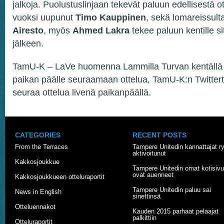
jalkoja. Puolustuslinjaan tekevät paluun edellisestä ot
vuoksi uupunut
Timo Kauppinen
, sekä lomareissult
Airesto
, myös
Ahmed Lakra
tekee paluun kentille 
jälkeen.
TamU-K – LaVe huomenna Lammilla Turvan kentällä k
paikan päälle seuraamaan ottelua, TamU-K:n Twitter
seuraa ottelua livenä paikanpäällä.
CATEGORIES
RECENT POSTS
From the Terraces
Tampere Unitedin kannattajat r
aktivoitunut
Kakkosjoukkue
Tampere Unitedin omat kotisivu
ovat auenneet
Kakkosjoukkueen otteluraportit
Tampere Unitedin paluu sai
News in English
sinettinsä
Otteluennakot
Kauden 2015 parhaat pelaajat
palkittiin
Otteluraportit