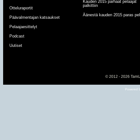
Kauden 2015 parhaat pelaajat
palkittiin
Otteluraportit
Äänestä kauden 2015 paras pel
Päävalmentajan katsaukset
Pelaajaesittelyt
Podcast
Uutiset
© 2012 - 2026
TamU-
Powered b