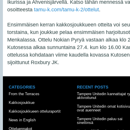
Ikurissa ja Ahvenisjärvellä. Katso tähän mennessä va
osoitteesta
tamu-k.com/tamu-k-2/ottelut
.
Ensimmäisen kerran kakkosjoukkueen otteita voi se
torstaina, kun joukkue pelaa ensimmäisen harjoituso
Menkalassa. Ottelu Nokian Pyryä vastaan alkaa klo 2
Kutosessa alkaa sunnuntaina 27.4. kun klo 16.00 Ka
ottelussa kohdataan viime kaudella kovassa Kutosen
sijoittunut Roxbury JK.
CATEGORIES
RECENT POSTS
From the Terraces
Tampere Unitedin kannattajat r
aktivoitunut
Kakkosjoukkue
Tampere Unitedin omat kotisivu
ovat auenneet
Kakkosjoukkueen otteluraportit
Tampere Unitedin paluu sai
News in English
sinettinsä
Otteluennakot