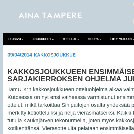
ETUSIVU
»
JOUKKUEET
»
OTTELUT
»
SEURA
»
LIITY MUKAAN
09/04/2014
KAKKOSJOUKKUE
KAKKOSJOUKKUEEN ENSIMMÄIS
SARJAKIERROKSEN OHJELMA JU
TamU-K:n kakkosjoukkueen otteluohjelma alkaa valm
Kutosessa on nyt ensi vaiheessa varmistunut ensimm
ottelut, mikä tarkoittaa Sinipaitojen osalta yhdeksää pe
merkitty kotiotteluiksi ja neljä vierasmatseiksi. Kaikki 
tutulla Kaukajärven tekonurmella, joten myös kakkos
kotikenttänsä. Vierasotteluita pelataan ensimmäisellä 