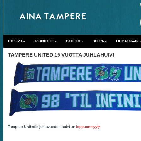
ETUSIVU
»
JOUKKUEET
»
OTTELUT
»
SEURA
»
LIITY MUKAAN
TAMPERE UNITED 15 VUOTTA JUHLAHUIVI
Tampere Unitedin juhlavuoden huivi on
loppuunmyyty.