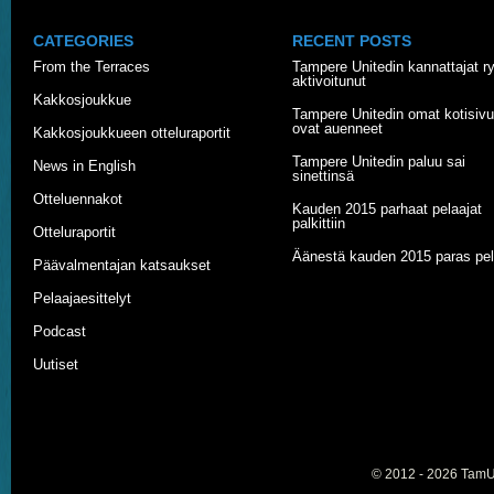
CATEGORIES
RECENT POSTS
From the Terraces
Tampere Unitedin kannattajat r
aktivoitunut
Kakkosjoukkue
Tampere Unitedin omat kotisivu
ovat auenneet
Kakkosjoukkueen otteluraportit
Tampere Unitedin paluu sai
News in English
sinettinsä
Otteluennakot
Kauden 2015 parhaat pelaajat
palkittiin
Otteluraportit
Äänestä kauden 2015 paras pel
Päävalmentajan katsaukset
Pelaajaesittelyt
Podcast
Uutiset
© 2012 - 2026
TamU-