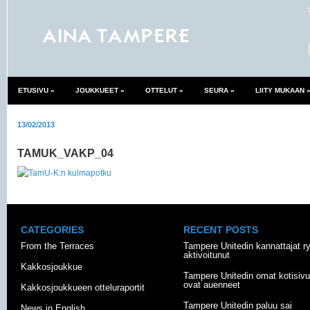
ETUSIVU
»
JOUKKUEET
»
OTTELUT
»
SEURA
»
LIITY MUKAAN
13/02/2013
TAMUK_VAKP_04
CATEGORIES
RECENT POSTS
From the Terraces
Tampere Unitedin kannattajat r
aktivoitunut
Kakkosjoukkue
Tampere Unitedin omat kotisivu
ovat auenneet
Kakkosjoukkueen otteluraportit
Tampere Unitedin paluu sai
News in English