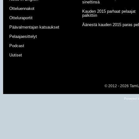
sinettinsä
Otteluennakot
Kauden 2015 parhaat pelaajat
palkittiin
Otteluraportit
Äänestä kauden 2015 paras pel
Päävalmentajan katsaukset
Pelaajaesittelyt
Podcast
Uutiset
© 2012 - 2026
TamU-
Powered b