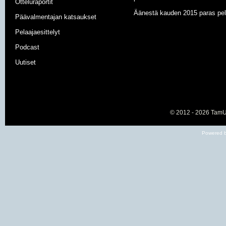
Otteluraportit
Äänestä kauden 2015 paras pel
Päävalmentajan katsaukset
Pelaajaesittelyt
Podcast
Uutiset
© 2012 - 2026
TamU-
Powered b