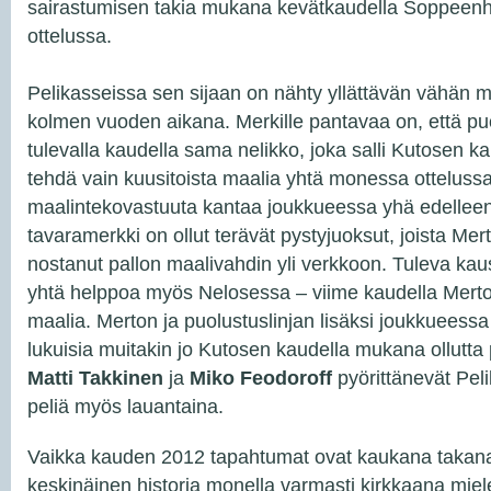
sairastumisen takia mukana kevätkaudella Soppeenha
ottelussa.
Pelikasseissa sen sijaan on nähty yllättävän vähän
kolmen vuoden aikana. Merkille pantavaa on, että pu
tulevalla kaudella sama nelikko, joka salli Kutosen k
tehdä vain kuusitoista maalia yhtä monessa ottelussa
maalintekovastuuta kantaa joukkueessa yhä edellee
tavaramerkki on ollut terävät pystyjuoksut, joista Me
nostanut pallon maalivahdin yli verkkoon. Tuleva kaus
yhtä helppoa myös Nelosessa – viime kaudella Merto
maalia. Merton ja puolustuslinjan lisäksi joukkuees
lukuisia muitakin jo Kutosen kaudella mukana ollutta
Matti Takkinen
ja
Miko Feodoroff
pyörittänevät Pel
peliä myös lauantaina.
Vaikka kauden 2012 tapahtumat ovat kaukana takana
keskinäinen historia monella varmasti kirkkaana miele