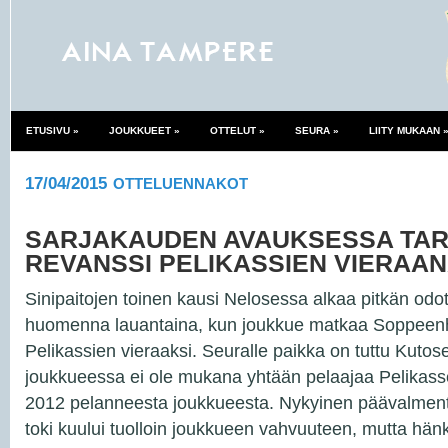
ETUSIVU
»
JOUKKUEET
»
OTTELUT
»
SEURA
»
LIITY MUKAAN
17/04/2015
OTTELUENNAKOT
SARJAKAUDEN AVAUKSESSA TAR
REVANSSI PELIKASSIEN VIERAA
Sinipaitojen toinen kausi Nelosessa alkaa pitkän odo
huomenna lauantaina, kun joukkue matkaa Soppeenh
Pelikassien vieraaksi. Seuralle paikka on tuttu Kutos
joukkueessa ei ole mukana yhtään pelaajaa Pelikass
2012 pelanneesta joukkueesta. Nykyinen päävalmen
toki kuului tuolloin joukkueen vahvuuteen, mutta hänk