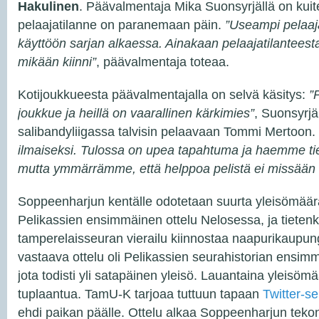
Hakulinen
. Päävalmentaja Mika Suonsyrjällä on kuite
pelaajatilanne on paranemaan päin.
”Useampi pelaaja
käyttöön sarjan alkaessa. Ainakaan pelaajatilanteesta
mikään kiinni”
, päävalmentaja toteaa.
Kotijoukkueesta päävalmentajalla on selvä käsitys:
”
joukkue ja heillä on vaarallinen kärkimies”
, Suonsyrjä
salibandyliigassa talvisin pelaavaan Tommi Mertoon.
ilmaiseksi. Tulossa on upea tapahtuma ja haemme tiet
mutta ymmärrämme, että helppoa pelistä ei missään 
Soppeenharjun kentälle odotetaan suurta yleisömäärä
Pelikassien ensimmäinen ottelu Nelosessa, ja tieten
tamperelaisseuran vierailu kiinnostaa naapurikaupun
vastaava ottelu oli Pelikassien seurahistorian ensimm
jota todisti yli satapäinen yleisö. Lauantaina yleisöm
tuplaantua. TamU-K tarjoaa tuttuun tapaan
Twitter-s
ehdi paikan päälle. Ottelu alkaa Soppeenharjun tekon