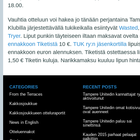
18.00.
Vauhtia otteluun voi hakea jo tänään perjantaina Ta
Klubilla järjestettävällä tukikeikalla esiintyvät
Wasted
Tryer
. Liput punkin täyteiseen iltaan maksavat ovelta 
ennakkoon Tiketistä
10 €.
TUK ry:n jäsenkortilla
lipui
ennakkoon euron alennuksen. Tiketistä ostettaessa li
1,50 € Tiketin kuluja. Narikkamaksu kuuluu lipun hint
CATEGORIES
RECENT POSTS
From the Terraces
Tampere Unitedin kannattajat r
aktivoitunut
Kakkosjoukkue
Tampere Unitedin omat kotisivu
ovat auenneet
Kakkosjoukkueen otteluraportit
Tampere Unitedin paluu sai
News in English
sinettinsä
Otteluennakot
Kauden 2015 parhaat pelaajat
palkittiin