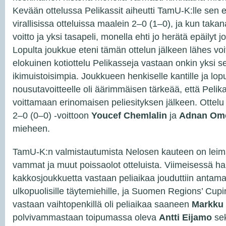
Kevään ottelussa Pelikassit aiheutti TamU-K:lle sen
virallisissa otteluissa maalein 2–0 (1–0), ja kun takan
voitto ja yksi tasapeli, monella ehti jo herätä epäilyt
Lopulta joukkue eteni tämän ottelun jälkeen lähes voit
elokuinen kotiottelu Pelikasseja vastaan onkin yksi s
ikimuistoisimpia. Joukkueen henkiselle kantille ja lop
nousutavoitteelle oli äärimmäisen tärkeää, että Pelikas
voittamaan erinomaisen peliesityksen jälkeen. Ottelu
2–0 (0–0) -voittoon
Youcef Chemlalin
ja
Adnan Ome
mieheen.
TamU-K:n valmistautumista Nelosen kauteen on leima
vammat ja muut poissaolot otteluista. Viimeisessä ha
kakkosjoukkuetta vastaan peliaikaa jouduttiin anta
ulkopuolisille täytemiehille, ja Suomen Regions’ Cup
vastaan vaihtopenkillä oli peliaikaa saaneen
Markku
polvivammastaan toipumassa oleva
Antti Eijamo
sek